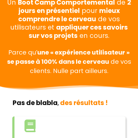
Un
Boot Camp Comportemental
de
2
jours en présentiel
pour
mieux
comprendre le cerveau
de vos
utilisateurs et
appliquer ces savoirs
sur vos projets
en cours.
Parce qu’
une « expérience utilisateur »
se passe à 100% dans le cerveau
de vos
clients. Nulle part ailleurs.
Pas de blabla
,
des résultats !