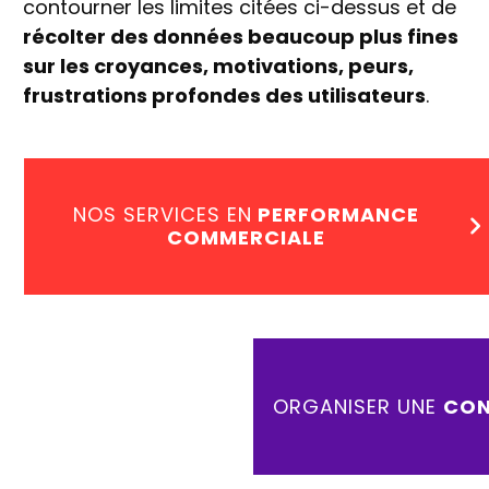
contourner les limites citées ci-dessus et de
récolter des données beaucoup plus fines
sur les croyances, motivations, peurs,
frustrations profondes des utilisateurs
.
NOS SERVICES EN
PERFORMANCE
COMMERCIALE
ORGANISER UNE
CON