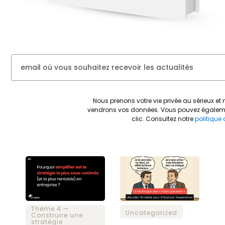
Nous prenons votre vie privée au sérieux 
vendrons vos données.
Vous pouvez égaleme
clic.
Consultez notre
politique 
Thème 4 —
Uncategorized
Construire une
stratégie