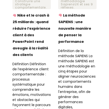
méthodologie
Construire une
SapiensUX et ses 9
stratégie
réflexes.
comportementale.
La méthode
Nike et le crash à
SAPIENS : une
25 milliards : quand
nouvelle manière
réduire l’expérience
de penser la
client à des
performance
PowerPoint rend
aveugle à la réalité
Définition de la
des clients
méthode SAPIENS La
méthode SAPIENS est
Définition Définition
une méthodologie en
de l’expérience client
cinq étapes pour
comportementale :
aligner neurosciences
processus
et comportements
systématique pour
humains dans
comprendre les
l'entreprise, afin de
émotions, motivations
générer des
et obstacles qui
performances
façonnent le parcours
digitales,