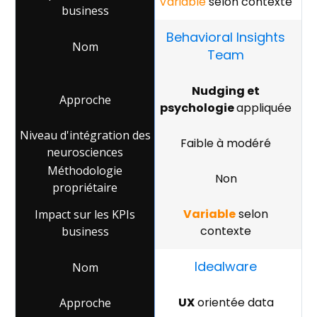
Variable
selon contexte
Behavioral Insights
Team
Nudging et
psychologie
appliquée
Faible à modéré
Non
Variable
selon
contexte
Idealware
UX
orientée data