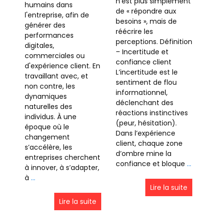
n’est plus simplement
humains dans
de « répondre aux
l'entreprise, afin de
besoins », mais de
générer des
réécrire les
performances
perceptions. Définition
digitales,
– Incertitude et
commerciales ou
confiance client
d'expérience client. En
L’incertitude est le
travaillant avec, et
sentiment de flou
non contre, les
informationnel,
dynamiques
déclenchant des
naturelles des
réactions instinctives
individus. À une
(peur, hésitation).
époque où le
Dans l’expérience
changement
client, chaque zone
s’accélère, les
d’ombre mine la
entreprises cherchent
confiance et bloque
…
à innover, à s’adapter,
à
…
Lire la suite
Lire la suite