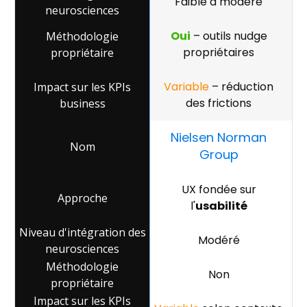
Faible à modéré
Oui
– outils nudge
propriétaires
Variable
– réduction
des frictions
Nielsen Norman
Group
UX fondée sur
l'
usabilité
Modéré
Non