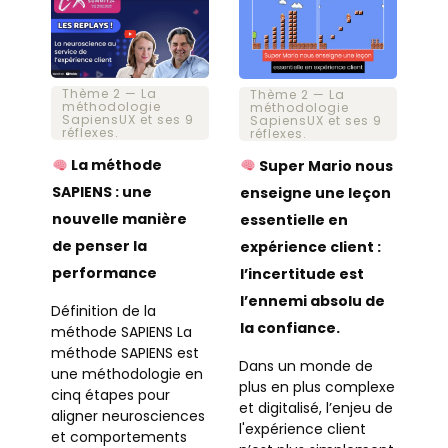
Thème 2 — La
Thème 2 — La
méthodologie
méthodologie
SapiensUX et ses 9
SapiensUX et ses 9
réflexes.
réflexes.
La méthode
Super Mario nous
SAPIENS : une
enseigne une leçon
nouvelle manière
essentielle en
de penser la
expérience client :
performance
l’incertitude est
l’ennemi absolu de
Définition de la
la confiance.
méthode SAPIENS La
méthode SAPIENS est
Dans un monde de
une méthodologie en
plus en plus complexe
cinq étapes pour
et digitalisé, l’enjeu de
aligner neurosciences
l'expérience client
et comportements