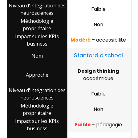
Faible
Non
Modéré
– accessibilité
Stanford d.school
Design thinking
académique
Faible
Non
Faible
– pédagogie