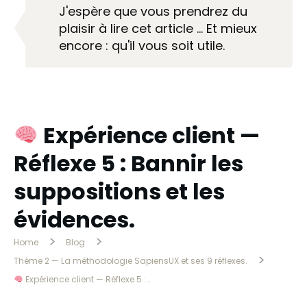
J'espère que vous prendrez du
plaisir à lire cet article … Et mieux
encore : qu'il vous soit utile.
Expérience client —
Réflexe 5 : Bannir les
suppositions et les
évidences.
>
>
Home
Blog
>
Thème 2 — La méthodologie SapiensUX et ses 9 réflexes.
Expérience client — Réflexe 5 : Bannir les suppositions et les évidences.