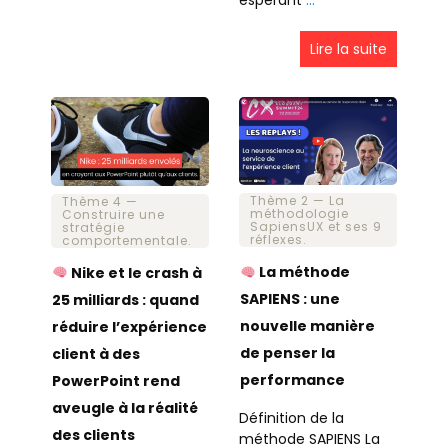
Lire la suite
Thème 2 — La
Thème 4 —
méthodologie
Construire une
SapiensUX et ses 9
stratégie
réflexes.
comportementale.
La méthode
Nike et le crash à
SAPIENS : une
25 milliards : quand
nouvelle manière
réduire l’expérience
de penser la
client à des
performance
PowerPoint rend
aveugle à la réalité
Définition de la
des clients
méthode SAPIENS La