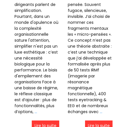
dirigeants parlent de
pensée. Souvent
simplification.
fugace, silencieuse,
Pourtant, dans un
invisible. J’ai choisi de
monde d'opulence où
nommer ces
la complexité
fragments mentaux
organisationnelle
les « micro-pensées ».
sature l'attention,
Ce concept n’est pas
simplifier n'est pas un
une théorie abstraite :
luxe esthétique : c’est
c’est une technique
une nécessité
que j’ai développée et
biologique pour la
formalisée après plus
performance. Le biais
de 50 tests IRMf
d'empilement des
(imagerie par
organisations Face à
résonance
une baisse de régime,
magnétique
le réflexe classique
fonctionnelle), 400
est d’ajouter : plus de
tests eyetracking &
fonctionnalités, plus
EEG et de nombreux
d’options,
…
échanges avec
…
Lire la suite
Lire la suite