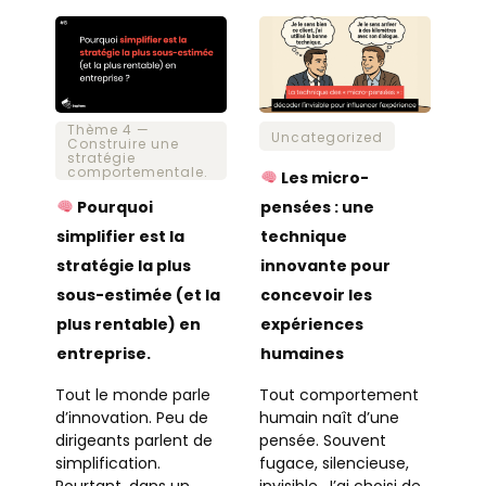
Thème 4 —
Uncategorized
Construire une
stratégie
comportementale.
Les micro-
Pourquoi
pensées : une
simplifier est la
technique
stratégie la plus
innovante pour
sous-estimée (et la
concevoir les
plus rentable) en
expériences
entreprise.
humaines
Tout le monde parle
Tout comportement
d’innovation. Peu de
humain naît d’une
dirigeants parlent de
pensée. Souvent
simplification.
fugace, silencieuse,
Pourtant, dans un
invisible. J’ai choisi de