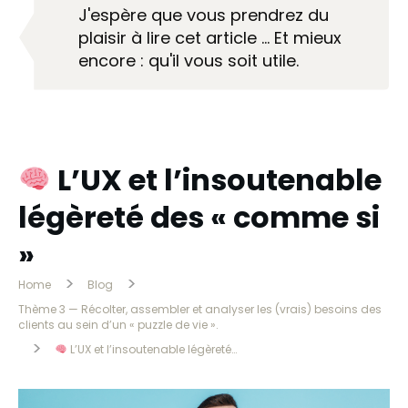
J'espère que vous prendrez du
plaisir à lire cet article … Et mieux
encore : qu'il vous soit utile.
L’UX et l’insoutenable
légèreté des « comme si
»
>
>
Home
Blog
Thème 3 — Récolter, assembler et analyser les (vrais) besoins des
clients au sein d’un « puzzle de vie ».
>
L’UX et l’insoutenable légèreté des « comme si »