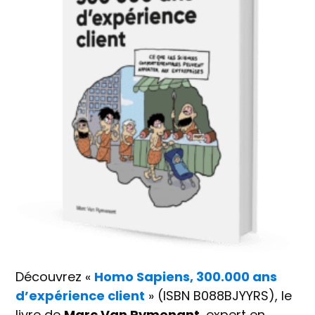
Découvrez «
Homo Sapiens, 300.000 ans
d’expérience client
» (ISBN B088BJYYRS), le
livre de
Marc Van Rymenant
, expert en