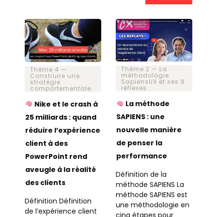
Thème 2 — La
Thème 4 —
méthodologie
Construire une
SapiensUX et ses 9
stratégie
réflexes.
comportementale.
La méthode
Nike et le crash à
SAPIENS : une
25 milliards : quand
nouvelle manière
réduire l’expérience
de penser la
client à des
performance
PowerPoint rend
aveugle à la réalité
Définition de la
des clients
méthode SAPIENS La
méthode SAPIENS est
Définition Définition
une méthodologie en
de l’expérience client
cinq étapes pour