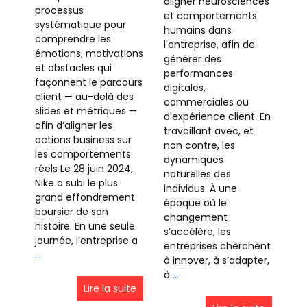
aligner neurosciences
processus
et comportements
systématique pour
humains dans
comprendre les
l'entreprise, afin de
émotions, motivations
générer des
et obstacles qui
performances
façonnent le parcours
digitales,
client — au-delà des
commerciales ou
slides et métriques —
d'expérience client. En
afin d’aligner les
travaillant avec, et
actions business sur
non contre, les
les comportements
dynamiques
réels Le 28 juin 2024,
naturelles des
Nike a subi le plus
individus. À une
grand effondrement
époque où le
boursier de son
changement
histoire. En une seule
s’accélère, les
journée, l’entreprise a
entreprises cherchent
…
à innover, à s’adapter,
à
…
Lire la suite