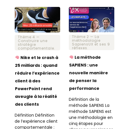
Thème 2 — La
Thème 4 —
méthodologie
Construire une
SapiensUX et ses 9
stratégie
réflexes.
comportementale.
La méthode
Nike et le crash à
SAPIENS : une
25 milliards : quand
nouvelle manière
réduire l’expérience
de penser la
client à des
performance
PowerPoint rend
aveugle à la réalité
Définition de la
des clients
méthode SAPIENS La
méthode SAPIENS est
Définition Définition
une méthodologie en
de l’expérience client
cinq étapes pour
comportementale :