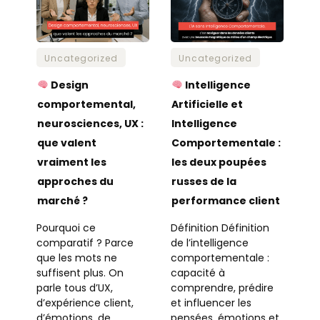
Uncategorized
Uncategorized
Design
Intelligence
comportemental,
Artificielle et
neurosciences, UX :
Intelligence
que valent
Comportementale :
vraiment les
les deux poupées
approches du
russes de la
marché ?
performance client
Pourquoi ce
Définition Définition
comparatif ? Parce
de l’intelligence
que les mots ne
comportementale :
suffisent plus. On
capacité à
parle tous d’UX,
comprendre, prédire
d’expérience client,
et influencer les
d’émotions, de
pensées, émotions et