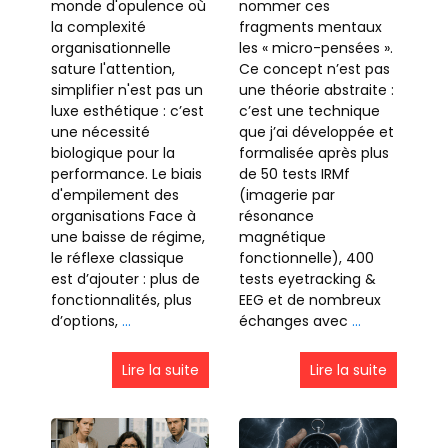
monde d'opulence où
nommer ces
la complexité
fragments mentaux
organisationnelle
les « micro-pensées ».
sature l'attention,
Ce concept n’est pas
simplifier n'est pas un
une théorie abstraite :
luxe esthétique : c’est
c’est une technique
une nécessité
que j’ai développée et
biologique pour la
formalisée après plus
performance. Le biais
de 50 tests IRMf
d'empilement des
(imagerie par
organisations Face à
résonance
une baisse de régime,
magnétique
le réflexe classique
fonctionnelle), 400
est d’ajouter : plus de
tests eyetracking &
fonctionnalités, plus
EEG et de nombreux
d’options,
…
échanges avec
…
Lire la suite
Lire la suite