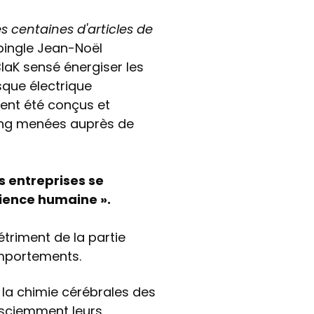
s centaines d'articles de
ingle Jean-Noël
laK sensé énergiser les
sque électrique
ient été conçus et
ing menées auprès de
s entreprises se
rience humaine ».
détriment de la partie
omportements.
 la chimie cérébrales des
sciemment leurs