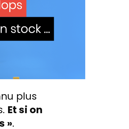
nnu plus
s.
Et si on
s »
.