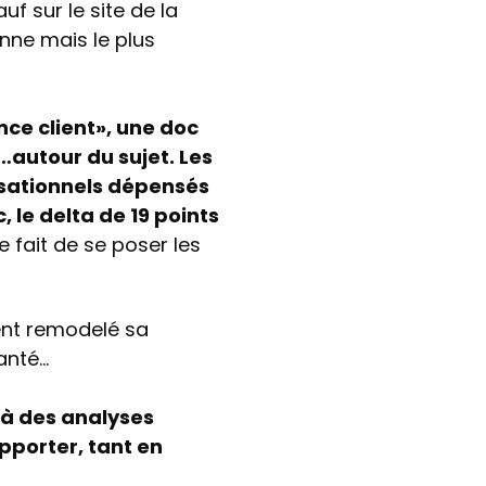
uf sur le site de la
nne mais le plus
nce client», une doc
…autour du sujet. Les
isationnels dépensés
 le delta de 19 points
 fait de se poser les
ent remodelé sa
anté…
 à des analyses
porter, tant en