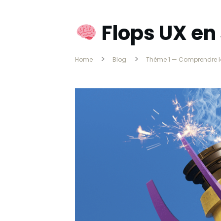
Flops UX en
>
>
Home
Blog
Thème 1 — Comprendre la 