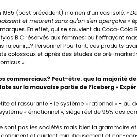
1985 (post précédent) n’a rien d’un cas isolé.
« De
ssent et meurent sans qu'on s'en aperçoive »
ép
 marques. En effet, qui se souvient du Coca-Cola B
 stylos BIC réservés aux femmes; ou l’effrayant ma
 rajeunir,…? Personne! Pourtant, ces produits ava
ts colossaux et après des études de pré-market
omicus ».
ps commerciaux? Peut-être, que la majorité de
date sur la mauvaise partie de l’iceberg « Expé
petite et rassurante - le système « rationnel » - au 
ystème « émotionnel », siège réel de 95% des c
ne sont pas les sociétés mais bien la grammaire et
nticipent et guident minutieusement et non-con