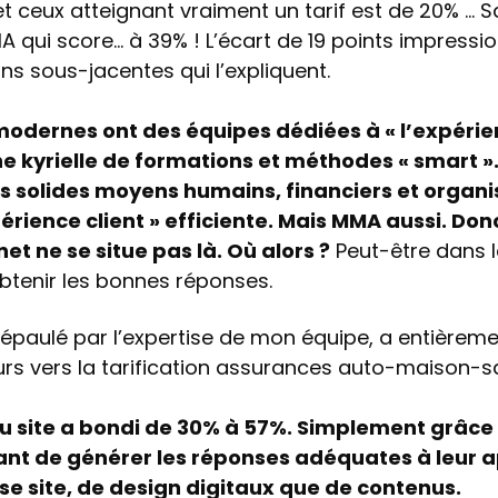
t ceux atteignant vraiment un tarif est de 20% … Sa
 qui score… à 39% ! L’écart de 19 points impressio
ons sous-jacentes qui l’expliquent.
modernes ont des équipes dédiées à « l’expérie
 kyrielle de formations et méthodes « smart »
rs solides moyens humains, financiers et organ
rience client » efficiente. Mais MMA aussi. Donc,
et ne se situe pas là. Où alors ?
Peut-être dans le
btenir les bonnes réponses.
 épaulé par l’expertise de mon équipe, a entièrem
s vers la tarification assurances auto-maison-s
du site a bondi de 30% à 57%. Simplement grâce
t de générer les réponses adéquates à leur ap
se site, de design digitaux que de contenus.