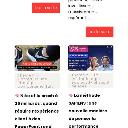
investissent
Lire la suite
massivement,
espérant
…
Lire la suite
Thème 2 — La
Thème 4 —
méthodologie
Construire une
SapiensUX et ses 9
stratégie
réflexes.
comportementale.
La méthode
Nike et le crash à
SAPIENS : une
25 milliards : quand
nouvelle manière
réduire l’expérience
de penser la
client à des
performance
PowerPoint rend