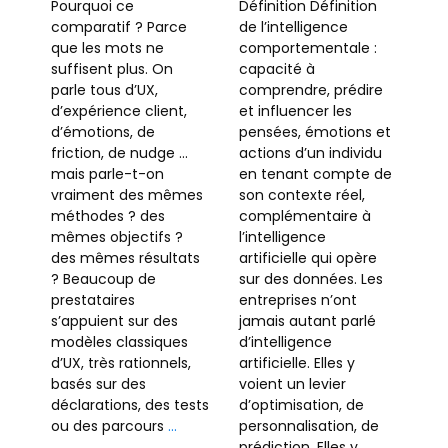
Pourquoi ce
Définition Définition
comparatif ? Parce
de l’intelligence
que les mots ne
comportementale :
suffisent plus. On
capacité à
parle tous d’UX,
comprendre, prédire
d’expérience client,
et influencer les
d’émotions, de
pensées, émotions et
friction, de nudge …
actions d’un individu
mais parle-t-on
en tenant compte de
vraiment des mêmes
son contexte réel,
méthodes ? des
complémentaire à
mêmes objectifs ?
l’intelligence
des mêmes résultats
artificielle qui opère
? Beaucoup de
sur des données. Les
prestataires
entreprises n’ont
s’appuient sur des
jamais autant parlé
modèles classiques
d’intelligence
d’UX, très rationnels,
artificielle. Elles y
basés sur des
voient un levier
déclarations, des tests
d’optimisation, de
ou des parcours
…
personnalisation, de
prédiction. Elles y