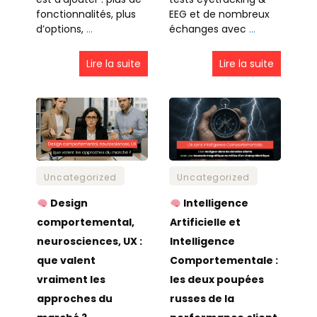
fonctionnalités, plus
EEG et de nombreux
d’options,
…
échanges avec
…
Lire la suite
Lire la suite
Uncategorized
Uncategorized
Design
Intelligence
comportemental,
Artificielle et
neurosciences, UX :
Intelligence
que valent
Comportementale :
vraiment les
les deux poupées
approches du
russes de la